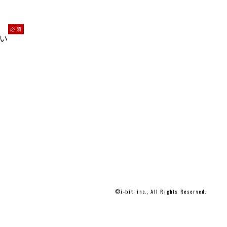
。
必須
い
©i-bit, inc., All Rights Reserved.