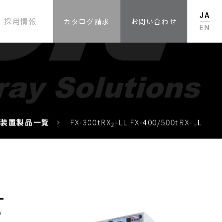
JA
採用情報
カタログ請求
お問い合わせ
EN
査装置製品一覧
FX-300tRX
-LL FX-400/500tRX-LL
2