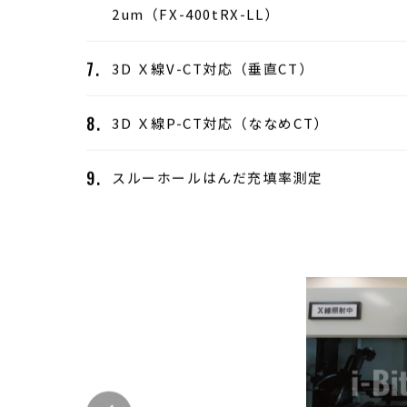
幾何学倍率：最低1.4倍～最大1000倍（FX-
300tRX-LL）
選べるＸ線出力：90kV、110kV、130kV
高解像度（JIMAチャート確認）：
2um（FX-400tRX-LL）
3D Ｘ線V-CT対応（垂直CT）
3D Ｘ線P-CT対応（ななめCT）
スルーホールはんだ充填率測定