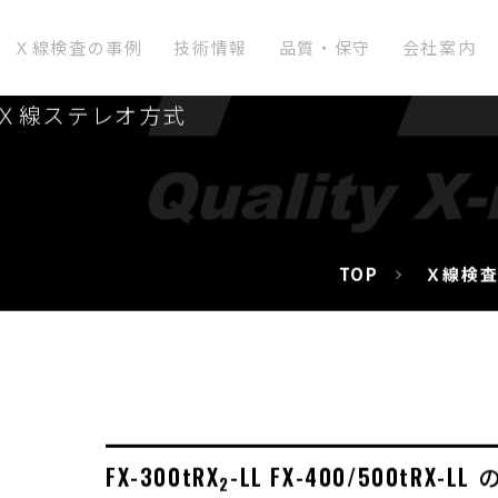
Ｘ線検査の事例
技術情報
品質・保守
会社案内
オ方式®︎3次元Ｘ線検査装置
もＸ線ステレオ方式
TOP
Ｘ線検