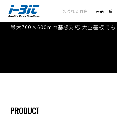
選ばれる理由
製品一覧
大型基板対応 Ｘ線ステレ
最大700×600mm基板対応 大型基板で