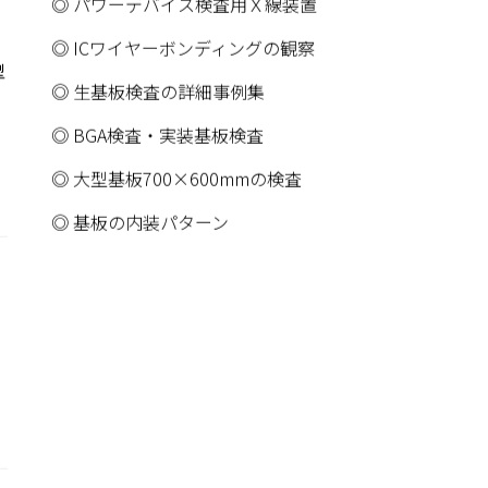
LGAの接合不良
プリント配線板の不良
型
実装基板のスルーホールＸ線観察
スルーホールのＸ線観察
パワーデバイス検査用Ｘ線装置
ICワイヤーボンディングの観察
型
生基板検査の詳細事例集
BGA検査・実装基板検査
大型基板700×600mmの検査
基板の内装パターン