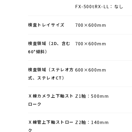
FX-500tRX-LL：10μm
ターゲット回転機構
FX-300tRX2-LL：500h
に回転
FX-400tRX-LL：300h毎
に回転
FX-500tRX-LL：なし
検査トレイサイズ
700×600mm
検査領域（2D、含む
700×600mm
60°傾斜）
検査領域（ステレオ方
600×600mm
式、ステレオCT）