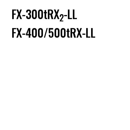
PRODUCT
FX-300tRX
-LL
2
FX-400/500tRX-LL