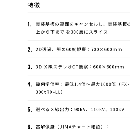
FX-300tRX
-LL FX-400/500tRX-LL
2
特徴
実装基板の裏面をキャンセルし、実装基板
上から下まで を300層にスライス
2D透過、斜め60度観察：700×600ｍｍ
3D Ｘ線ステレオCT観察：600×600ｍｍ