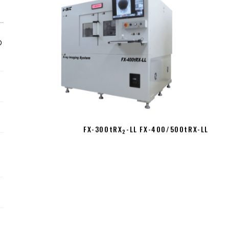
の
の
FX-300tRX
-LL FX-400/500tRX-LL
2