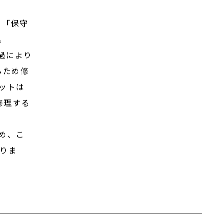
ます。
、「保守
。
過により
るため修
ットは
て修理する
め、こ
りま