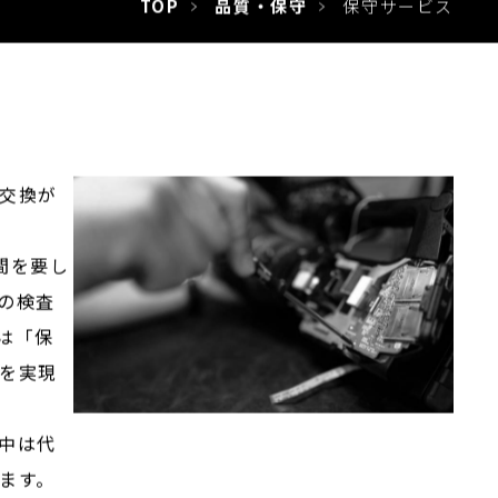
TOP
品質・保守
保守サービス
交換が
間を要し
の検査
は「保
を実現
中は代